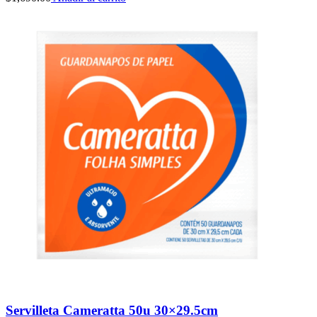
Servilleta Cameratta 50u 30×29.5cm