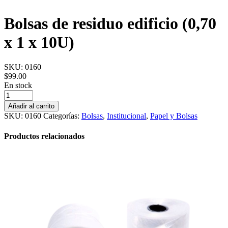
Bolsas de residuo edificio (0,70
x 1 x 10U)
SKU:
0160
$
99.00
En stock
Bolsas
de
Añadir al carrito
residuo
SKU:
0160
Categorías:
Bolsas
,
Institucional
,
Papel y Bolsas
edificio
(0,70
Productos relacionados
x
1
x
10U)
cantidad