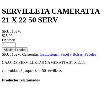
SERVILLETA CAMERATTA
21 X 22 50 SERV
SKU:
10276
$
25.00
En stock
SERVILLETA
CAMERATTA
Añadir al carrito
21
SKU:
10276
Categorías:
Institucional
,
Papel y Bolsas
,
Papeles
X
22
CAJA DE SERVILLETAS CAMERATTA 21 X 22cm
50
SERV
contenido: 48 paquetes de 50 servilletas
cantidad
Productos relacionados