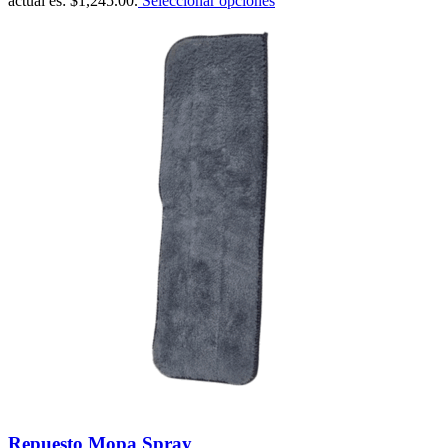
actual es: $1,245.00.
Seleccionar opciones
Repuesto Mopa Spray