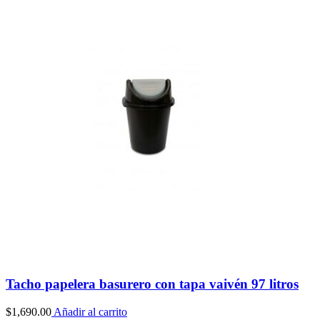
desde
$2,990.00
hasta
$4,990.00
Tacho papelera basurero con tapa vaivén 97 litros
$
1,690.00
Añadir al carrito