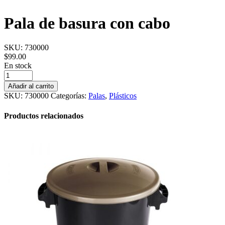
Pala de basura con cabo
SKU:
730000
$
99.00
En stock
Pala
de
Añadir al carrito
basura
SKU:
730000
Categorías:
Palas
,
Plásticos
con
cabo
Productos relacionados
cantidad