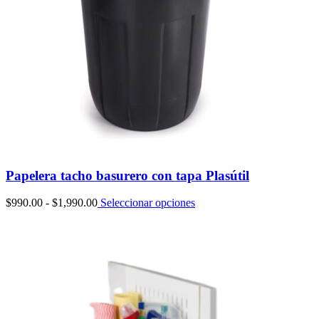
Papelera tacho basurero con tapa Plasútil
Rango
$
990.00
-
$
1,990.00
Seleccionar opciones
de
precios:
desde
$990.00
hasta
$1,990.00