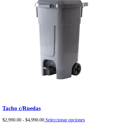
Tacho c/Ruedas
Rango
$
2,990.00
-
$
4,990.00
Seleccionar opciones
de
precios: