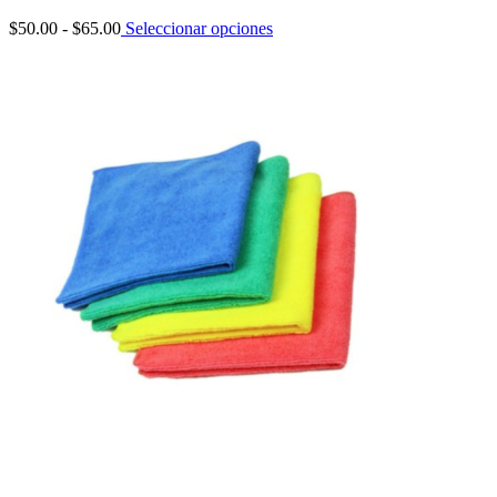
Rango
$
50.00
-
$
65.00
Seleccionar opciones
de
precios:
desde
$50.00
hasta
$65.00