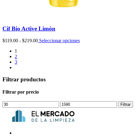
Cif Bio Active Limón
Rango
$
119.00
-
$
219.00
Seleccionar opciones
de
1
precios:
2
desde
3
$119.00
hasta
$219.00
Filtrar productos
Filtrar por precio
Precio
Precio
Filtrar
mínimo
máximo