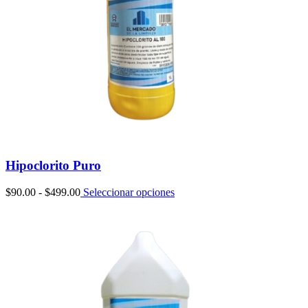
Hipoclorito Puro
Rango
$
90.00
-
$
499.00
Seleccionar opciones
de
precios:
desde
$90.00
hasta
$499.00