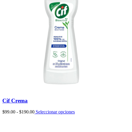
Cif Crema
Rango
$
99.00
-
$
190.00
Seleccionar opciones
de
precios:
desde