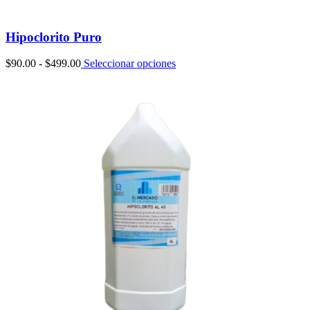
Hipoclorito Puro
Rango
$
90.00
-
$
499.00
Seleccionar opciones
de
precios:
desde
$90.00
hasta
$499.00