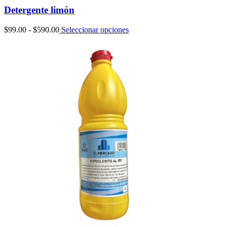
Detergente limón
Rango
$
99.00
-
$
590.00
Seleccionar opciones
de
precios:
desde
$99.00
hasta
$590.00