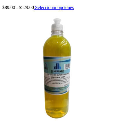
Rango
$
89.00
-
$
529.00
Seleccionar opciones
de
precios:
desde
$89.00
hasta
$529.00