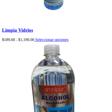
Limpia Vidrios
Rango
$
189.00
-
$
1,190.00
Seleccionar opciones
de
precios:
desde
$189.00
hasta
$1,190.00