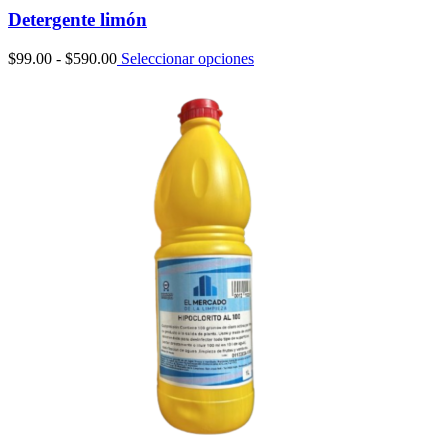
Detergente limón
Rango
$
99.00
-
$
590.00
Seleccionar opciones
de
precios:
desde
$99.00
hasta
$590.00