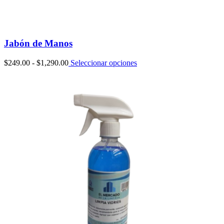
Jabón de Manos
Rango
$
249.00
-
$
1,290.00
Seleccionar opciones
de
precios:
desde
$249.00
hasta
$1,290.00