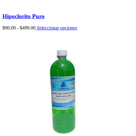
Hipoclorito Puro
Rango
$
90.00
-
$
499.00
Seleccionar opciones
de
precios:
desde
$90.00
hasta
$499.00