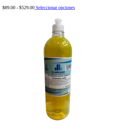
Rango
$
89.00
-
$
529.00
Seleccionar opciones
de
precios:
desde
$89.00
hasta
$529.00